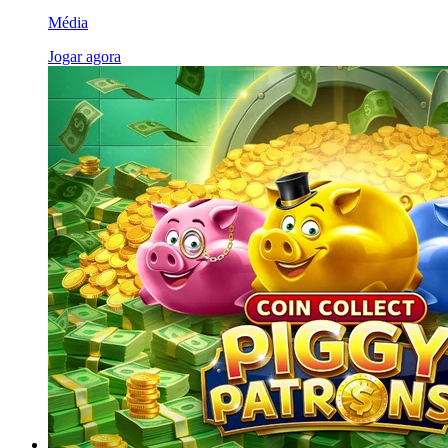
Média
Jogar agora