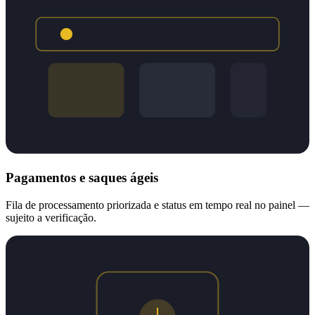
Pagamentos e saques ágeis
Fila de processamento priorizada e status em tempo real no painel —
sujeito a verificação.