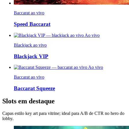
Baccarat ao vivo
Speed Baccarat
Ao vivo
Blackjack ao vivo
Blackjack VIP
Ao vivo
Baccarat ao vivo
Baccarat Squeeze
Slots em destaque
Capas estilo key art para vitrine; ideal para A/B de CTR no hero do
lobby.