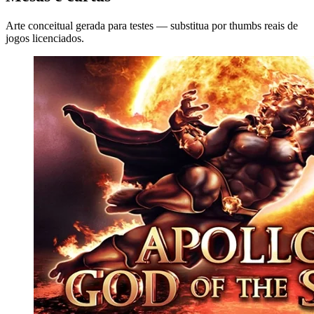
Arte conceitual gerada para testes — substitua por thumbs reais de
jogos licenciados.