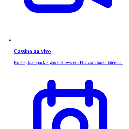
Cassino ao vivo
Roleta, blackjack e game shows em HD com baixa latência.