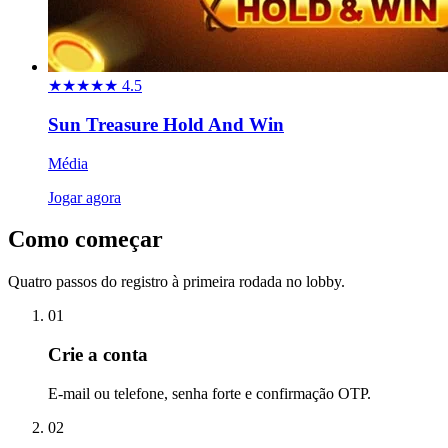
★★★★★
4.5
Sun Treasure Hold And Win
Média
Jogar agora
Como começar
Quatro passos do registro à primeira rodada no lobby.
01
Crie a conta
E-mail ou telefone, senha forte e confirmação OTP.
02