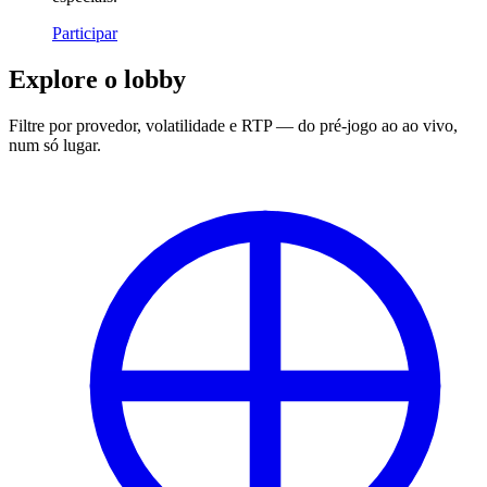
Participar
Explore o lobby
Filtre por provedor, volatilidade e RTP — do pré-jogo ao ao vivo,
num só lugar.