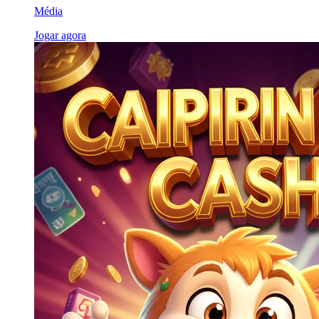
Média
Jogar agora