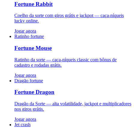
Fortune Rabbit
Coelho da sorte com giros grátis e jackpot — caça-níqueis
lucky online.
Jogar agora
Ratinho
fortune
Fortune Mouse
Ratinho da sorte — caça-níqueis classic com bônus de
cadastro e rodadas grátis.
Jogar agora
Dragão
fortune
Fortune Dragon
Dragão da Sorte — alta volatilidade, jackpot e multiplicadores
nos giros grátis.
Jogar agora
Jet
crash