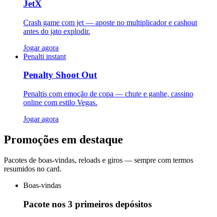
JetX
Crash game com jet — aposte no multiplicador e cashout
antes do jato explodir.
Jogar agora
Penalti
instant
Penalty Shoot Out
Penaltis com emoção de copa — chute e ganhe, cassino
online com estilo Vegas.
Jogar agora
Promoções em destaque
Pacotes de boas-vindas, reloads e giros — sempre com termos
resumidos no card.
Boas-vindas
Pacote nos 3 primeiros depósitos