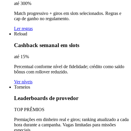
até 300%
Match progressivo + giros em slots selecionados. Regras e
cap de ganho no regulamento.
Ler regras
Reload
Cashback semanal em slots
até 15%
Percentual conforme nível de fidelidade; crédito como saldo
bônus com rollover reduzido.
Ver níveis
Torneios
Leaderboards de provedor
TOP PRÊMIOS
Premiações em dinheiro real e giros; ranking atualizado a cada
hora durante a campanha. Vagas limitadas para missões
especiais.