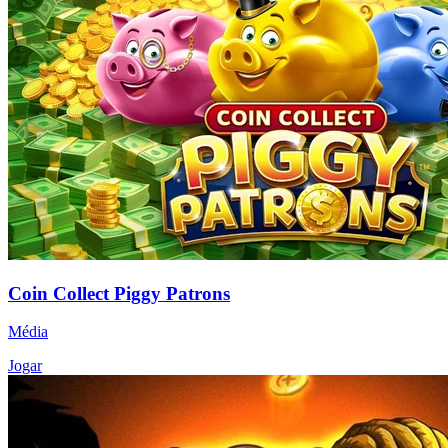
Coin Collect Piggy Patrons
Média
Jogar