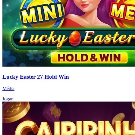
Lucky Easter 27 Hold Win
Média
Jogar